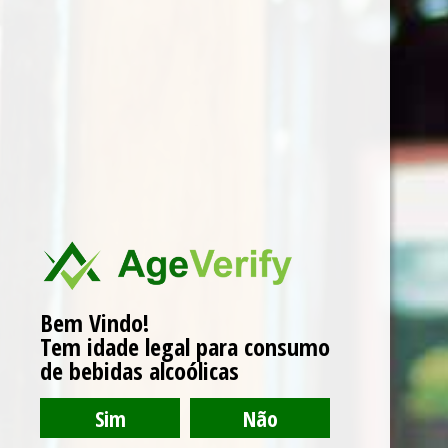
Email
*
Site
Comentário
*
Bem Vindo!
Tem idade legal para consumo
de bebidas alcoólicas