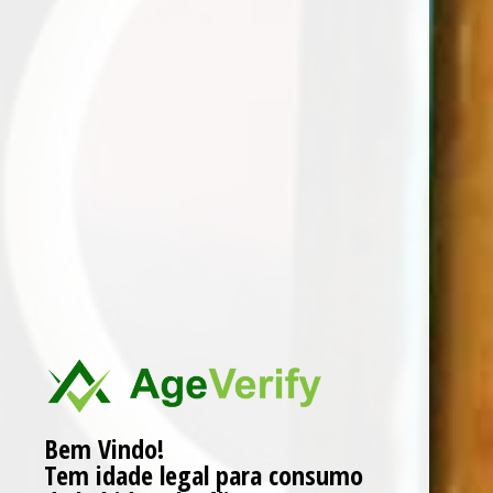
Concurso da Região Demarcada d
Bem Vindo!
Tem idade legal para consumo