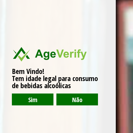
Sujeito a marcação e confirmação
prévia
Contactos
segunda a sexta
14h30 às 17h30
10h00 às 12h00
sábado
Bem Vindo!
14h30 às 17h30
Tem idade legal para consumo
domingo
14h30 às 17h30
de bebidas alcoólicas
41.504868, -7.912215