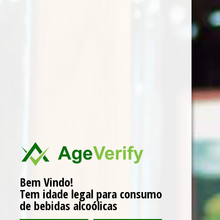
Campos obrigatórios marcados com
*
Nome
*
Email
*
Site
Bem Vindo!
Comentário
*
Tem idade legal para consumo
de bebidas alcoólicas